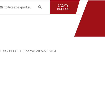
ЗАДАТЬ
tp@test-expert.ru
ВОПРОС
СLCC и DLCC
Корпус МК 5223.20-А