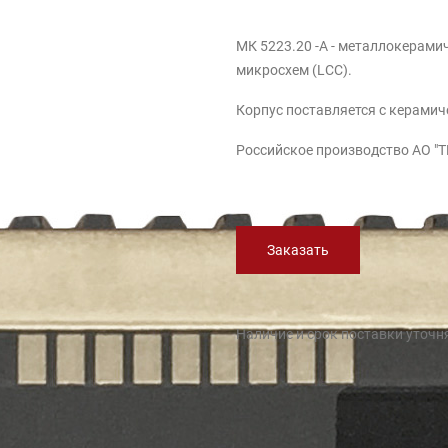
МК 5223.20 -А - металлокерамич
микросхем (LCC).
Корпус поставляется с керами
Российское производство АО "
Заказать
Наличие и срок поставки уточн